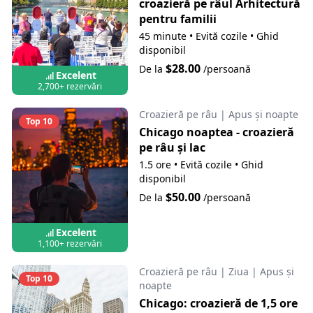
croazieră pe râul Arhitectură
pentru familii
45 minute
•
Evită cozile
•
Ghid
disponibil
$28.00
De la
/persoană
Excelent
2,700+ rezervări
Croazieră pe râu
|
Apus și noapte
Top 10
Chicago noaptea - croazieră
pe râu și lac
1.5 ore
•
Evită cozile
•
Ghid
disponibil
$50.00
De la
/persoană
Excelent
1,100+ rezervări
Croazieră pe râu
|
Ziua
|
Apus și
Top 10
noapte
Chicago: croazieră de 1,5 ore