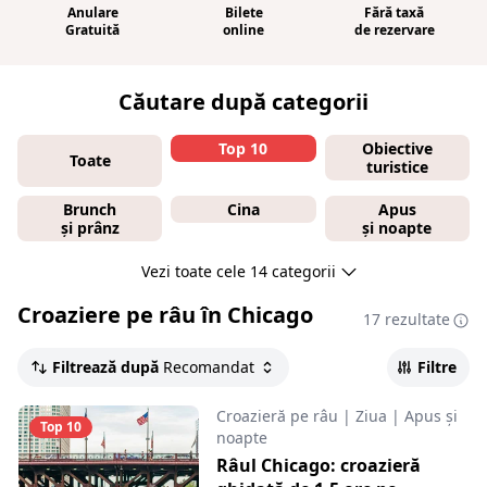
Anulare
Bilete
Fără taxă
Gratuită
online
de rezervare
Căutare după categorii
Top 10
Obiective
Toate
turistice
Brunch
Cina
Apus
și prânz
și noapte
Vezi toate cele 14 categorii
Croaziere pe râu în Chicago
17 rezultate
Filtrează după
Recomandat
Filtre
Croazieră pe râu
|
Ziua
|
Apus și
Top 10
noapte
Râul Chicago: croazieră