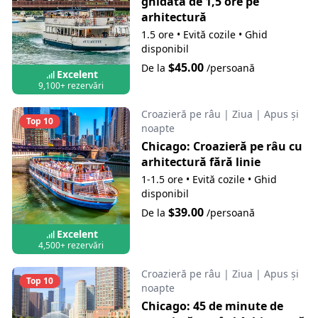
ghidată de 1,5 ore pe
arhitectură
1.5 ore
•
Evită cozile
•
Ghid
disponibil
$45.00
De la
/persoană
Excelent
9,100+ rezervări
Croazieră pe râu
|
Ziua
|
Apus și
Top 10
noapte
Chicago: Croazieră pe râu cu
arhitectură fără linie
1-1.5 ore
•
Evită cozile
•
Ghid
disponibil
$39.00
De la
/persoană
Excelent
4,500+ rezervări
Croazieră pe râu
|
Ziua
|
Apus și
Top 10
noapte
Chicago: 45 de minute de