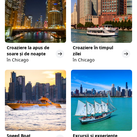
Croaziere la apus de
Croaziere în timpul
soare și de noapte
zilei
în Chicago
în Chicago
Speed Boat
Excursii și experiențe