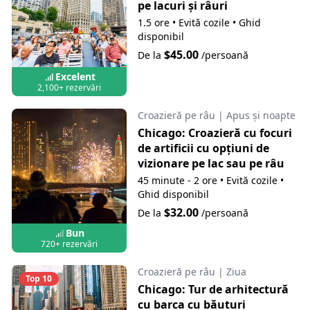
pe lacuri și râuri
1.5 ore
•
Evită cozile
•
Ghid
disponibil
$45.00
De la
/persoană
Excelent
2,100+ rezervări
Croazieră pe râu
|
Apus și noapte
Chicago: Croazieră cu focuri
de artificii cu opțiuni de
vizionare pe lac sau pe râu
45 minute - 2 ore
•
Evită cozile
•
Ghid disponibil
$32.00
De la
/persoană
Bun
720+ rezervări
Croazieră pe râu
|
Ziua
Top 10
Chicago: Tur de arhitectură
cu barca cu băuturi