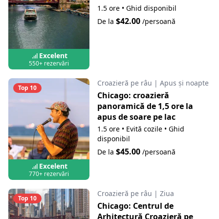
1.5 ore
•
Ghid disponibil
$42.00
De la
/persoană
Excelent
550+ rezervări
Croazieră pe râu
|
Apus și noapte
Top 10
Chicago: croazieră
panoramică de 1,5 ore la
apus de soare pe lac
1.5 ore
•
Evită cozile
•
Ghid
disponibil
$45.00
De la
/persoană
Excelent
770+ rezervări
Croazieră pe râu
|
Ziua
Top 10
Chicago: Centrul de
Arhitectură Croazieră pe