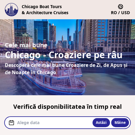
Chicago Boat Tours
& Architecture Cruises
RO / USD
Cele mai bune
Chicago - Croaziere pe râu
Descoperă cele mai bune Croaziere de Zi, de Apus și
de Noapte în Chicago
Verifică disponibilitatea în timp real
Astăzi
Mâine