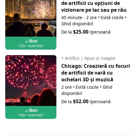
de artificii cu opțiuni de
vizionare pe lac sau pe râu
45 minute - 2 ore
•
Evită cozile
•
Ghid disponibil
$25.00
De la
/persoană
Bun
720+ rezervări
+ Artificii
|
Apus și noapte
Chicago: Croazieră cu focuri
de artificii de vară cu
ochelari 3D și muzică
2 ore
•
Evită cozile
•
Ghid
disponibil
$52.00
De la
/persoană
Bun
140+ rezervări