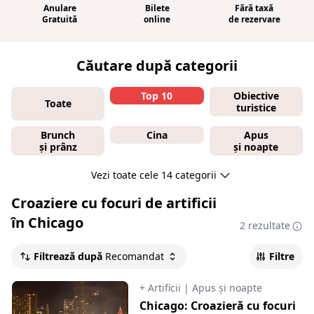
Anulare
Bilete
Fără taxă
Gratuită
online
de rezervare
Căutare după categorii
Top 10
Obiective
Toate
turistice
Brunch
Cina
Apus
și prânz
și noapte
Vezi toate cele 14 categorii
Croaziere cu focuri de artificii
în Chicago
2 rezultate
Filtrează după
Recomandat
Filtre
+ Artificii
|
Apus și noapte
Chicago: Croazieră cu focuri