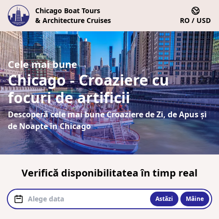
Chicago Boat Tours
& Architecture Cruises
RO / USD
Cele mai bune
Chicago - Croaziere cu
focuri de artificii
Descoperă cele mai bune Croaziere de Zi, de Apus și
de Noapte în Chicago
Verifică disponibilitatea în timp real
Astăzi
Mâine