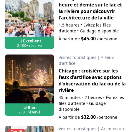
heure et demie sur le lac et
la rivière pour découvrir
l'architecture de la ville
1.5 heures
•
Évitez les files
d'attente
•
Guidage disponible
$45.00
À partir de
/personne
Excellent
2,100+ réservé
Visites touristiques
|
+ Feux
d'artifice
Chicago : croisière sur les
feux d'artifice avec options
d'observation du lac ou de la
rivière
45 minutes - 2 heures
•
Évitez les
files d'attente
•
Guidage
Bien
disponible
730+ réservé
$32.00
À partir de
/personne
Visites touristiques
|
Architecture
Top 10