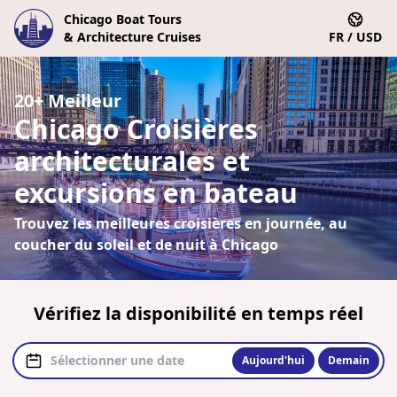
Chicago Boat Tours
& Architecture Cruises
FR / USD
20+ Meilleur
Chicago Croisières
architecturales et
excursions en bateau
Trouvez les meilleures croisières en journée, au
coucher du soleil et de nuit à Chicago
Vérifiez la disponibilité en temps réel
Aujourd'hui
Demain