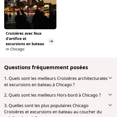
Croisières avec feux
d'artifice et
excursions en bateau
in Chicago
Questions fréquemment posées
1. Quels sont les meilleurs Croisières architecturales
et excursions en bateau à Chicago ?
En fonction de la popularité et des avis des clients,
2. Quels sont les meilleurs Hors-bord à Chicago ?
le meilleur Croisières architecturales et excursions
En fonction de la popularité et des commentaires
en bateau à Chicago sont:
3. Quelles sont les plus populaires Chicago
des clients, les Hors-bord les plus populaires à
Croisières et excursions en bateau au coucher du
Chicago River: 1.5-Hour Guided Architecture Cruise
Chicago sont :