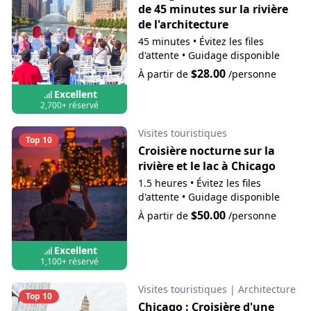
de 45 minutes sur la rivière
de l'architecture
45 minutes
•
Évitez les files
d'attente
•
Guidage disponible
$28.00
À partir de
/personne
Excellent
2,700+ réservé
Visites touristiques
Top 10
Croisière nocturne sur la
rivière et le lac à Chicago
1.5 heures
•
Évitez les files
d'attente
•
Guidage disponible
$50.00
À partir de
/personne
Excellent
1,100+ réservé
Visites touristiques
|
Architecture
Top 10
Chicago : Croisière d'une