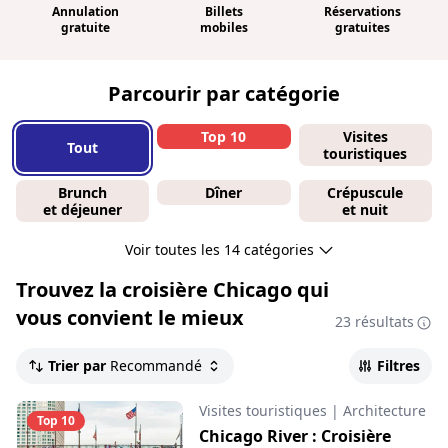
Annulation
Billets
Réservations
gratuite
mobiles
gratuites
Parcourir par catégorie
Top 10
Visites
Tout
touristiques
Brunch
Dîner
Crépuscule
et déjeuner
et nuit
Voir toutes les 14 catégories
Trouvez la croisière
Chicago qui
vous convient le mieux
23 résultats
Trier par
Recommandé
Filtres
Visites touristiques
|
Architecture
Top 10
Chicago River : Croisière