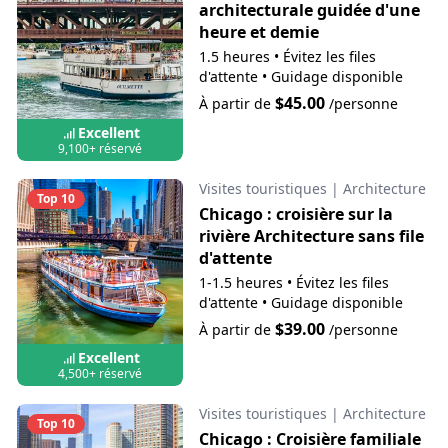
architecturale guidée d'une
heure et demie
1.5 heures
•
Évitez les files
d'attente
•
Guidage disponible
$45.00
À partir de
/personne
Excellent
9,100+ réservé
Visites touristiques
|
Architecture
Top 10
Chicago : croisière sur la
rivière Architecture sans file
d'attente
1-1.5 heures
•
Évitez les files
d'attente
•
Guidage disponible
$39.00
À partir de
/personne
Excellent
4,500+ réservé
Visites touristiques
|
Architecture
Top 10
Chicago : Croisière familiale