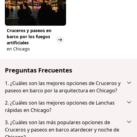
Cruceros y paseos en
barco por los fuegos
artificiales
en Chicago
Preguntas Frecuentes
1. ¿Cuáles son las mejores opciones de Cruceros y
paseos en barco por la arquitectura en Chicago?
Según la popularidad y las opiniones de los clientes,
2. ¿Cuáles son las mejores opciones de Lanchas
las mejores opciones de Cruceros y paseos en barco
rápidas en Chicago?
por la arquitectura en Chicago son:
Según la popularidad y las opiniones de los
3. ¿Cuáles son las más populares opciones de
Chicago River: 1,5-stündige geführte
huéspedes, las mejores opciones de Lanchas
Cruceros y paseos en barco atardecer y noche de
Architekturrundfahrt
rápidas en Chicago son:
Chicago?