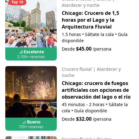
Top 10
Atardecer y noche
Chicago: Crucero de 1,5
horas por el Lago y la
Arquitectura Fluvial
1.5 horas
•
Sáltate la cola
•
Guía
disponible
$45.00
Desde
/persona
Excelente
2,100+ reservas
Crucero fluvial
|
Atardecer y
noche
Chicago: crucero de fuegos
artificiales con opciones de
observación del lago o el río
45 minutos - 2 horas
•
Sáltate la
cola
•
Guía disponible
$32.00
Desde
/persona
Bueno
720+ reservas