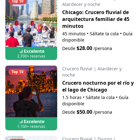
Top 10
Atardecer y noche
Chicago: Crucero fluvial de
arquitectura familiar de 45
minutos
45 minutos
•
Sáltate la cola
•
Guía
disponible
$28.00
Desde
/persona
Excelente
2,700+ reservas
Crucero fluvial
|
Atardecer y
Top 10
noche
Crucero nocturno por el río y
el lago de Chicago
1.5 horas
•
Sáltate la cola
•
Guía
disponible
$50.00
Desde
/persona
Excelente
1,100+ reservas
Crucero fluvial
|
Diurno
|