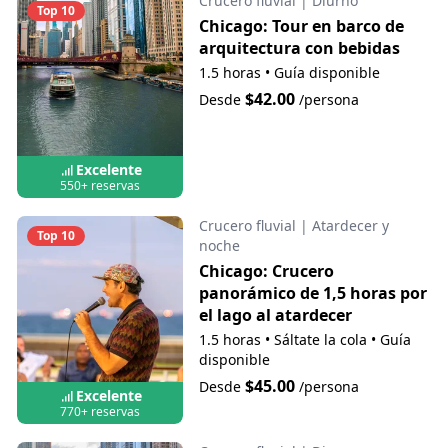
Crucero fluvial
|
Diurno
Top 10
Chicago: Tour en barco de
arquitectura con bebidas
1.5 horas
•
Guía disponible
$42.00
Desde
/persona
Excelente
550+ reservas
Crucero fluvial
|
Atardecer y
Top 10
noche
Chicago: Crucero
panorámico de 1,5 horas por
el lago al atardecer
1.5 horas
•
Sáltate la cola
•
Guía
disponible
$45.00
Desde
/persona
Excelente
770+ reservas