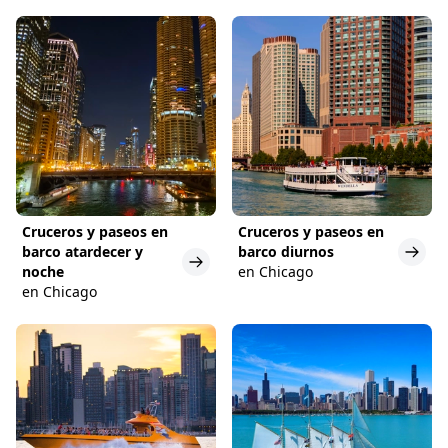
Cruceros y paseos en
Cruceros y paseos en
barco atardecer y
barco diurnos
noche
en Chicago
en Chicago