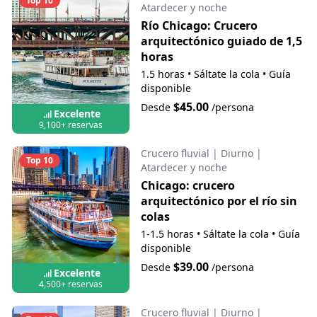
Top 10
Atardecer y noche
Río Chicago: Crucero
arquitectónico guiado de 1,5
horas
1.5 horas
•
Sáltate la cola
•
Guía
disponible
$45.00
Desde
/persona
Excelente
9,100+ reservas
Crucero fluvial
|
Diurno
|
Top 10
Atardecer y noche
Chicago: crucero
arquitectónico por el río sin
colas
1-1.5 horas
•
Sáltate la cola
•
Guía
disponible
$39.00
Desde
/persona
Excelente
4,500+ reservas
Crucero fluvial
|
Diurno
|