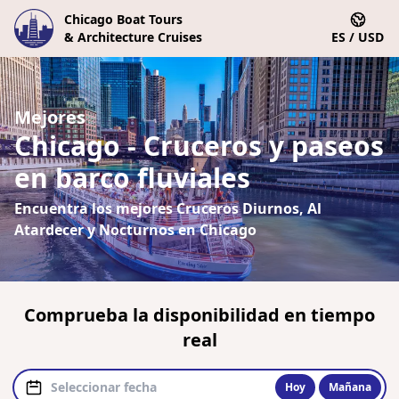
Chicago Boat Tours
& Architecture Cruises
ES / USD
Mejores
Chicago - Cruceros y paseos
en barco fluviales
Encuentra los mejores Cruceros Diurnos, Al
Atardecer y Nocturnos en Chicago
Comprueba la disponibilidad en tiempo
real
Hoy
Mañana