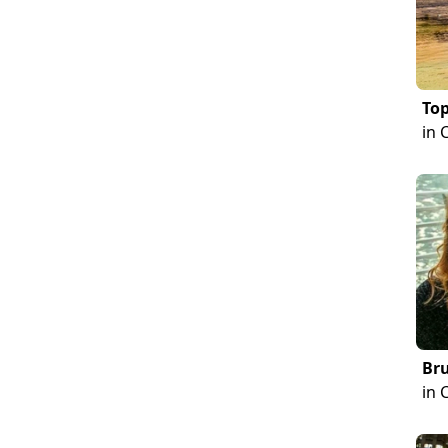
Top
in 
Br
in 