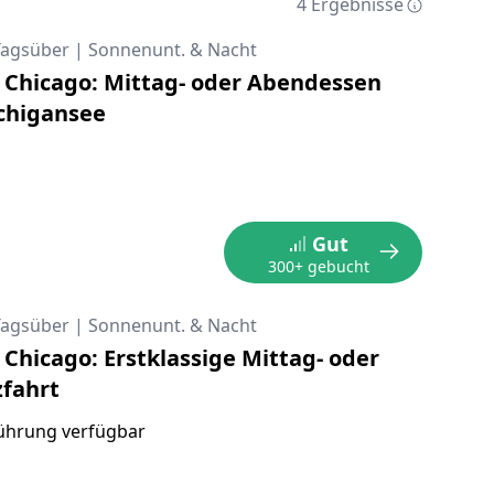
4 Ergebnisse
Tagsüber
|
Sonnenunt. & Nacht
s Chicago: Mittag- oder Abendessen
chigansee
Gut
300+ gebucht
Tagsüber
|
Sonnenunt. & Nacht
 Chicago: Erstklassige Mittag- oder
fahrt
ührung verfügbar