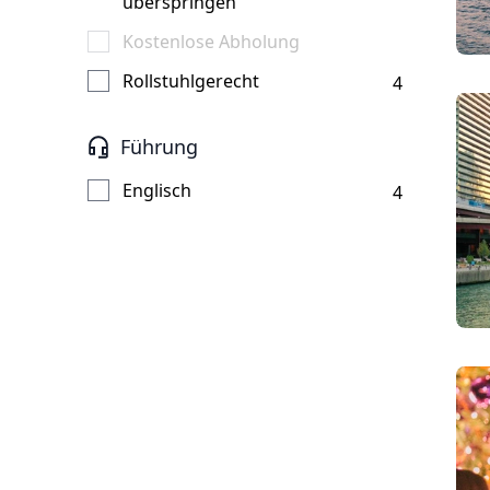
überspringen
Kostenlose Abholung
Rollstuhlgerecht
4
Führung
Englisch
4