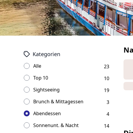
Na
Kategorien
Alle
23
Top 10
10
Sightseeing
19
Brunch & Mittagessen
3
Abendessen
4
Sonnenunt. & Nacht
14
Di