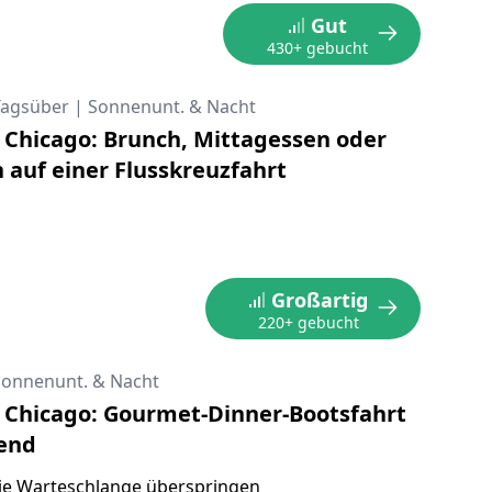
Gut
430+ gebucht
Tagsüber
|
Sonnenunt. & Nacht
s Chicago: Brunch, Mittagessen oder
auf einer Flusskreuzfahrt
Großartig
220+ gebucht
Sonnenunt. & Nacht
s Chicago: Gourmet-Dinner-Bootsfahrt
bend
ie Warteschlange überspringen