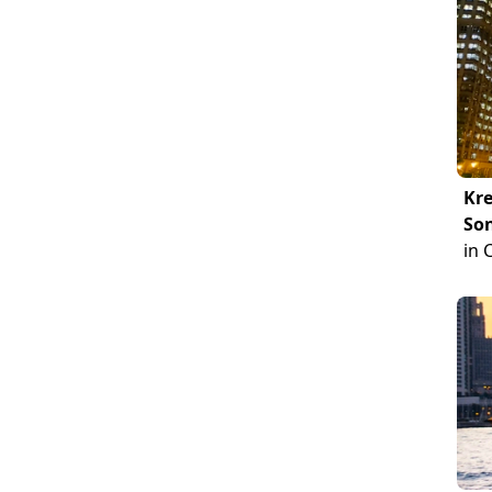
Kre
So
in 