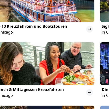
 10 Kreuzfahrten und Bootstouren
Sig
Chicago
in 
unch & Mittagessen Kreuzfahrten
Din
Chicago
in 