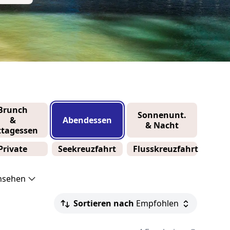
Brunch
Sonnenunt.
&
Abendessen
& Nacht
ttagessen
Private
Seekreuzfahrt
Flusskreuzfahrt
ansehen
Sortieren nach
Empfohlen