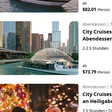
ab
$82.01
/Person
Abendessen
|
City Cruise
Abendessen 
2-2.5 Stunden
ab
$73.79
/Person
Abendessen
|
City Cruise
an Heiliga
2.5 Stunden
•
D