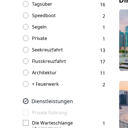
Tagsüber
16
Speedboot
2
Segeln
1
Private
1
Seekreuzfahrt
13
Flusskreuzfahrt
17
Architektur
11
+ Feuerwerk
2
Dienstleistungen
Private Führung
Die Warteschlange
1