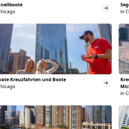
nellboote
Seg
Chicago
in 
vate Kreuzfahrten und Boote
Kre
Chicago
Mic
in 