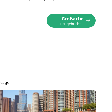
Großartig
n
10+ gebucht
icago