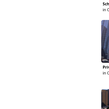
Sch
in 
Pri
in 