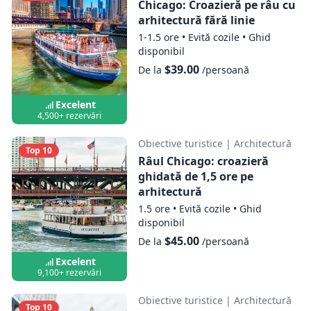
Chicago: Croazieră pe râu cu
arhitectură fără linie
1-1.5 ore
•
Evită cozile
•
Ghid
disponibil
$39.00
De la
/persoană
Excelent
4,500+ rezervări
Obiective turistice
|
Architectură
Top 10
Râul Chicago: croazieră
ghidată de 1,5 ore pe
arhitectură
1.5 ore
•
Evită cozile
•
Ghid
disponibil
$45.00
De la
/persoană
Excelent
9,100+ rezervări
Obiective turistice
|
Architectură
Top 10