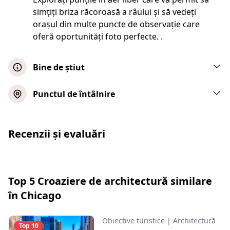
simțiți briza răcoroasă a râului și să vedeți
orașul din multe puncte de observație care
oferă oportunități foto perfecte. .
Bine de știut
- Pasagerii își pot aduce propriile băuturi
Punctul de întâlnire
nealcoolice și alimente.
- Acest tur are loc pe ploaie sau pe soare
Recenzii și evaluări
- Copiii cu vârsta sub 4 ani sunt gratuiți
- Locurile de pe punți sunt alese pe baza
principiului "primul venit, primul servit
Top 5 Croaziere de architectură similare
- Toate bagajele sunt supuse unei
în Chicago
percheziții de securitate
Obiective turistice
|
Architectură
Top 10