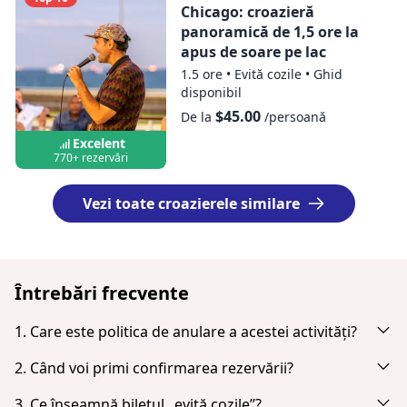
Chicago: croazieră
panoramică de 1,5 ore la
apus de soare pe lac
1.5 ore
•
Evită cozile
•
Ghid
disponibil
$45.00
De la
/persoană
Excelent
770+ rezervări
Vezi toate croazierele similare
Întrebări frecvente
1. Care este politica de anulare a acestei activități?
Anulați până la 24 ore în avans pentru o rambursare
2. Când voi primi confirmarea rezervării?
completă.
Vei primi o notificare prin e-mail imediat după plata
3. Ce înseamnă biletul „evită cozile”?