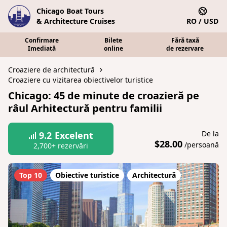
Chicago Boat Tours
& Architecture Cruises
RO / USD
Confirmare
Bilete
Fără taxă
Imediată
online
de rezervare
Croaziere de architectură
Croaziere cu vizitarea obiectivelor turistice
Chicago: 45 de minute de croazieră pe
râul Arhitectură pentru familii
De la
9.2
Excelent
$28.00
/persoană
2,700+ rezervări
Top 10
Obiective turistice
Architectură