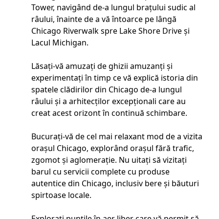
Tower, navigând de-a lungul brațului sudic al
râului, înainte de a vă întoarce pe lângă
Chicago Riverwalk spre Lake Shore Drive și
Lacul Michigan.
Lăsați-vă amuzați de ghizii amuzanți și
experimentați în timp ce vă explică istoria din
spatele clădirilor din Chicago de-a lungul
râului și a arhitecților excepționali care au
creat acest orizont în continuă schimbare.
Bucurați-vă de cel mai relaxant mod de a vizita
orașul Chicago, explorând orașul fără trafic,
zgomot și aglomerație. Nu uitați să vizitați
barul cu servicii complete cu produse
autentice din Chicago, inclusiv bere și băuturi
spirtoase locale.
Explorați punțile în aer liber care vă permit să